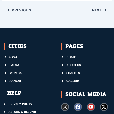
PREVIOUS
NEXT
CITIES
PAGES
GAYA
HOME
PATNA
ABOUT US
MUMBAI
COACHES
RANCHI
GALLERY
HELP
SOCIAL MEDIA
PRIVACY POLICY
I
F
Y
X
n
a
o
-
RETURN & REFUND